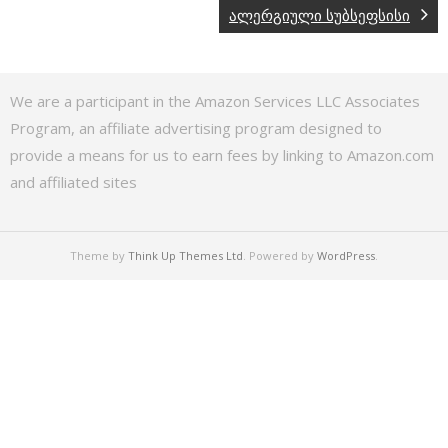
ალერგიული სუბსეფსისი
We are a participant in the Amazon Services LLC Associates
Program, an affiliate advertising program designed to
provide a means for us to earn fees by linking to Amazon.com
and affiliated sites
Theme by
Think Up Themes Ltd
. Powered by
WordPress
.