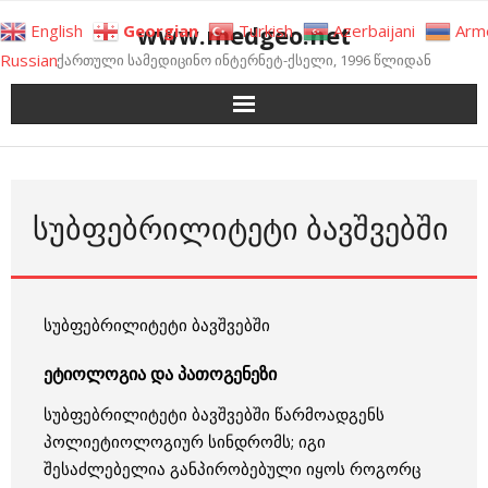
Skip
www.medgeo.net
English
Georgian
Turkish
Azerbaijani
Arm
to
Russian
ქართული სამედიცინო ინტერნეტ-ქსელი, 1996 წლიდან
content
ᲡᲣᲑᲤᲔᲑᲠᲘᲚᲘᲢᲔᲢᲘ ᲑᲐᲕᲨᲕᲔᲑᲨᲘ
სუბფებრილიტეტი ბავშვებში
ეტიოლოგია და პათოგენეზი
სუბფებრილიტეტი ბავშვებში წარმოადგენს
პოლიეტიოლოგიურ სინდრომს; იგი
შესაძლებელია განპირობებული იყოს როგორც