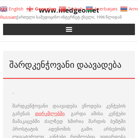
Skip
www.medgeo.net
English
Georgian
Turkish
Azerbaijani
Arm
to
Russian
ქართული სამედიცინო ინტერნეტ-ქსელი, 1996 წლიდან
content
ᲨᲐᲠᲓᲙᲔᲜᲭᲝᲕᲐᲜᲘ ᲓᲐᲐᲕᲐᲓᲔᲑᲐ
..
შარდკენჭოვანი დაავადება ეწოდება კენჭების
გაჩენას
თირკმლებში
. გარდა ამისა კენჭები
მამაკაცებში ძალზედ ხშირია შარდის ბუშტში
პროსტატის ადენომის გამო. არსებობს
ლიგატურული კენჭები რომლებიც ვითარდება