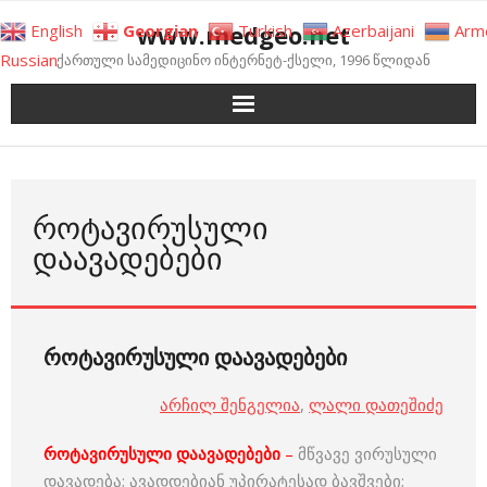
Skip
www.medgeo.net
English
Georgian
Turkish
Azerbaijani
Arm
to
Russian
ქართული სამედიცინო ინტერნეტ-ქსელი, 1996 წლიდან
content
ᲠᲝᲢᲐᲕᲘᲠᲣᲡᲣᲚᲘ
ᲓᲐᲐᲕᲐᲓᲔᲑᲔᲑᲘ
როტავირუსული დაავადებები
არჩილ შენგელია
,
ლალი დათეშიძე
როტავირუსული დაავადებები
–
მწვავე ვირუსული
დავადება; ავადდებიან უპირატესად ბავშვები;