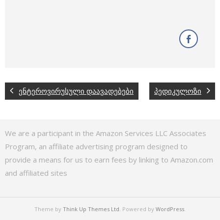
ენტეროვირუსული დაავადებები
პედიკულოზი
We are a participant in the Amazon Services LLC Associates
Program, an affiliate advertising program designed to
provide a means for us to earn fees by linking to Amazon.com
and affiliated sites
Theme by
Think Up Themes Ltd
. Powered by
WordPress
.