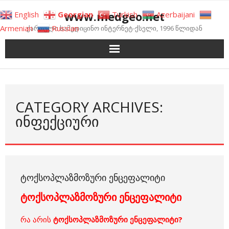
Skip
www.medgeo.net
English
Georgian
Turkish
Azerbaijani
to
Armenian
Russian
ქართული სამედიცინო ინტერნეტ-ქსელი, 1996 წლიდან
content
CATEGORY ARCHIVES:
ᲘᲜᲤᲔᲥᲪᲘᲣᲠᲘ
ᲢᲝᲥᲡᲝᲞᲚᲐᲖᲛᲝᲖᲣᲠᲘ ᲔᲜᲪᲔᲤᲐᲚᲘᲢᲘ
ტოქსოპლაზმოზური ენცეფალიტი
რა არის
ტოქსოპლაზმოზური ენცეფალიტი?