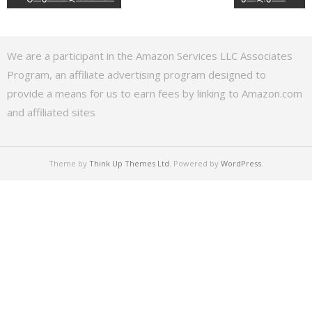
We are a participant in the Amazon Services LLC Associates
Program, an affiliate advertising program designed to
provide a means for us to earn fees by linking to Amazon.com
and affiliated sites
Theme by
Think Up Themes Ltd
. Powered by
WordPress
.