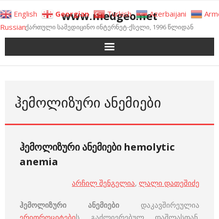
Skip
www.medgeo.net
English
Georgian
Turkish
Azerbaijani
Arm
to
Russian
ქართული სამედიცინო ინტერნეტ-ქსელი, 1996 წლიდან
content
ᲰᲔᲛᲝᲚᲘᲖᲣᲠᲘ ᲐᲜᲔᲛᲘᲔᲑᲘ
ჰემოლიზური ანემიები hemolytic
anemia
არჩილ შენგელია
,
ლალი დათეშიძე
ჰემოლიზური ანემიები
დაკავშირეულია
ერითროციტები
ს გაძლიერებულ დაშლასთან.