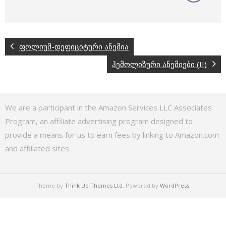
ფოლიუმ-დეფიციტური ანემია
ჰემოლიზური ანემიები (II)
We are a participant in the Amazon Services LLC Associates
Program, an affiliate advertising program designed to
provide a means for us to earn fees by linking to Amazon.com
and affiliated sites
Theme by
Think Up Themes Ltd
. Powered by
WordPress
.