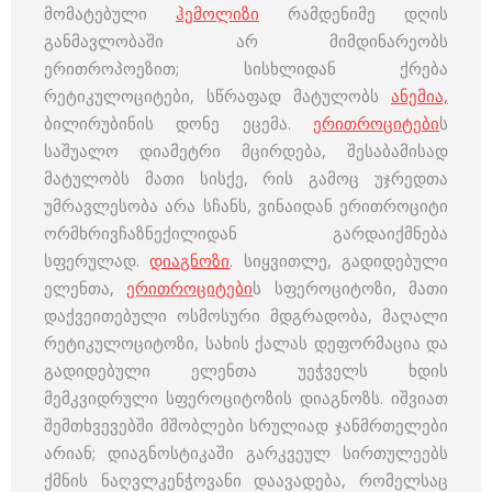
მომატებული
ჰემოლიზი
რამდენიმე დღის
განმავლობაში არ მიმდინარეობს
ერითროპოეზით; სისხლიდან ქრება
რეტიკულოციტები, სწრაფად მატულობს
ანემია,
ბილირუბინის დონე ეცემა.
ერითროციტები
ს
საშუალო დიამეტრი მცირდება, შესაბამისად
მატულობს მათი სისქე, რის გამოც უჯრედთა
უმრავლესობა არა სჩანს, ვინაიდან ერითროციტი
ორმხრივჩაზნექილიდან გარდაიქმნება
სფერულად.
დიაგნოზი
. სიყვითლე, გადიდებული
ელენთა,
ერითროციტები
ს სფეროციტოზი, მათი
დაქვეითებული ოსმოსური მდგრადობა, მაღალი
რეტიკულოციტოზი, სახის ქალას დეფორმაცია და
გადიდებული ელენთა უეჭველს ხდის
მემკვიდრული სფეროციტოზის დიაგნოზს. იშვიათ
შემთხვევებში მშობლები სრულიად ჯანმრთელები
არიან; დიაგნოსტიკაში გარკვეულ სირთულეებს
ქმნის ნაღვლკენჭოვანი დაავადება, რომელსაც