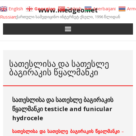
Skip
www.medgeo.net
English
Georgian
Turkish
Azerbaijani
Arm
to
Russian
ქართული სამედიცინო ინტერნეტ-ქსელი, 1996 წლიდან
content
ᲡᲐᲗᲔᲡᲚᲘᲡᲐ ᲓᲐ ᲡᲐᲗᲔᲡᲚᲔ
ᲑᲐᲒᲘᲠᲐᲙᲘᲡ ᲬᲧᲐᲚᲛᲐᲜᲙᲘ
სათესლისა და სათესლე ბაგირაკის
წყალმანკი testicle and funicular
hydrocele
სათესლისა და სათესლე ბაგირაკის წყალმანკი
–