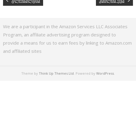
გლოსალგია
კბილის ქვა
We are a participant in the Amazon Services LLC Associates
Program, an affiliate advertising program designed to
provide a means for us to earn fees by linking to Amazon.com
and affiliated sites
Theme by
Think Up Themes Ltd
. Powered by
WordPress
.