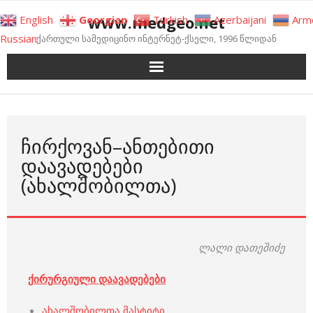
Skip
www.medgeo.net
English
Georgian
Turkish
Azerbaijani
Arm
to
Russian
ქართული სამედიცინო ინტერნეტ-ქსელი, 1996 წლიდან
content
ᲩᲘᲠᲥᲝᲕᲐᲜ–ᲐᲜᲗᲔᲑᲘᲗᲘ
ᲓᲐᲐᲕᲐᲓᲔᲑᲔᲑᲘ
(ᲐᲮᲐᲚᲨᲝᲑᲘᲚᲗᲐ)
ლალი დათეშიძე
ქირურგიული დაავადებები
ახალშობილთა მასტიტი