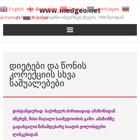
Skip
www.medgeo.net
English
Georgian
Turkish
Azerbaijani
to
Armenian
Russian
ქართული სამედიცინო ინტერნეტ-ქსელი, 1996 წლიდან
content
ᲓᲘᲔᲢᲔᲑᲘ ᲓᲐ ᲬᲝᲜᲘᲡ
ᲙᲝᲠᲔᲥᲪᲘᲘᲡ ᲡᲮᲕᲐ
ᲡᲐᲨᲣᲐᲚᲔᲑᲔᲑᲘ
დისტანციურად საქონელს ძირითადად ამაზონიდან
იწერენ, მისი მაღალი საიმედოობის გამო. ამაზონზე
გადახვალთ წინამდებარე საიტის ჟოლოსფერი
ლინკებიდან