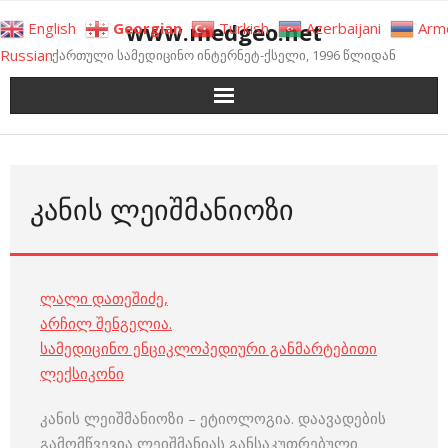
Skip
www.medgeo.net
English
Georgian
Turkish
Azerbaijani
Arm
to
Russian
ქართული სამედიცინო ინტერნეტ-ქსელი, 1996 წლიდან
content
ᲙᲐᲜᲘᲡ ᲚᲔᲘᲨᲛᲐᲜᲘᲝᲖᲘ
ლალი დათეშიძე
,
არჩილ შენგელია
.
სამედიცინო ენციკლოპედიური განმარტებითი
ლექსიკონი
კანის ლეიშმანიოზი – ეტიოლოგია. დაავადების
გამომწვევია ლეიშმანიას განსაკუთრებული