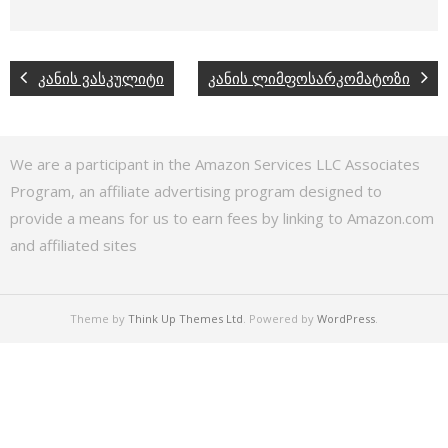
კანის ვასკულიტი
კანის ლიმფოსარკომატოზი
We are a participant in the Amazon Services LLC Associates
Program, an affiliate advertising program designed to
provide a means for us to earn fees by linking to Amazon.com
and affiliated sites
Theme by
Think Up Themes Ltd
. Powered by
WordPress
.