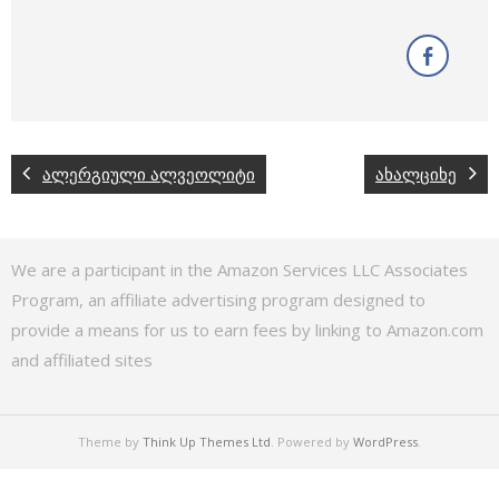
ალერგიული ალვეოლიტი
ახალციხე
We are a participant in the Amazon Services LLC Associates
Program, an affiliate advertising program designed to
provide a means for us to earn fees by linking to Amazon.com
and affiliated sites
Theme by
Think Up Themes Ltd
. Powered by
WordPress
.