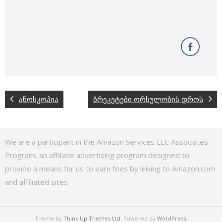
ანოსკოპია
ბრეკეტები ორსულობის დროს
We are a participant in the Amazon Services LLC Associates
Program, an affiliate advertising program designed to
provide a means for us to earn fees by linking to Amazon.com
and affiliated sites
Theme by
Think Up Themes Ltd
. Powered by
WordPress
.