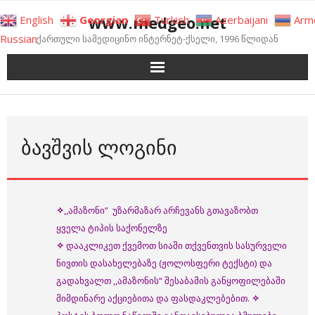
Skip
www.medgeo.net
English
Georgian
Turkish
Azerbaijani
Arm
to
Russian
ქართული სამედიცინო ინტერნეტ-ქსელი, 1996 წლიდან
content
ᲑᲐᲕᲨᲕᲘᲡ ᲚᲝᲒᲘᲜᲘ
✧
,,ამაზონი” უზარმაზარ არჩევანს გთავაზობთ
ყველა ტიპის საქონელზე
✧
დააკლიკეთ ქვემოთ სიაში თქვენთვის სასურველი
ნივთის დასახელებაზე (ჟოლოსფერი ტექსტი) და
გადახვალთ ,,ამაზონის“ შესაბამის განყოფილებაში
მიმდინარე აქციებითა და ფასდაკლებებით.
✧