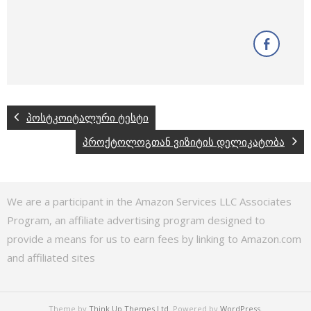
პოსტკოიტალური ტესტი
პროქტოლოგთან ვიზიტის დელიკატობა
We are a participant in the Amazon Services LLC Associates
Program, an affiliate advertising program designed to
provide a means for us to earn fees by linking to Amazon.com
and affiliated sites
Theme by
Think Up Themes Ltd
. Powered by
WordPress
.