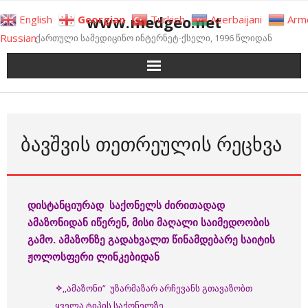
Skip
www.medgeo.net
English
Georgian
Turkish
Azerbaijani
Arm
to
Russian
ქართული სამედიცინო ინტერნეტ-ქსელი, 1996 წლიდან
content
ᲑᲐᲕᲨᲕᲘᲡ ᲗᲔᲗᲠᲔᲣᲚᲘᲡ ᲠᲔᲪᲮᲕᲐ
დისტანციურად
საქონელს
ძირითადად
ამაზონიდან
იწერენ
, მისი მაღალი საიმედოობის
გამო
.
ამაზონზე
გადა
ხვალთ
წინამდებარე
საიტის
ჟოლოსფერი
ლინკებიდან
✧
,,ამაზონი” უზარმაზარ არჩევანს გთავაზობთ
ყველა ტიპის საქონელზე