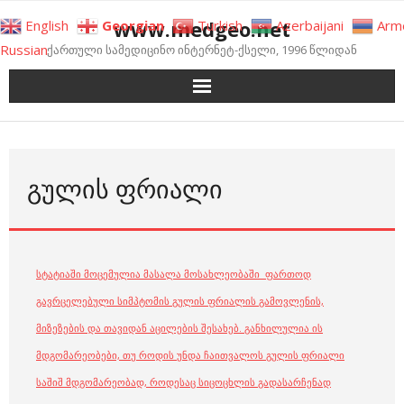
Skip
www.medgeo.net
English
Georgian
Turkish
Azerbaijani
Arm
to
Russian
ქართული სამედიცინო ინტერნეტ-ქსელი, 1996 წლიდან
content
ᲒᲣᲚᲘᲡ ᲤᲠᲘᲐᲚᲘ
სტატიაში მოცემულია მასალა მოსახლეობაში ფართოდ
გავრცელებული სიმპტომის გულის ფრიალის გამოვლენის,
მიზეზების და თავიდან აცილების შესახებ. განხილულია ის
მდგომარეობები, თუ როდის უნდა ჩაითვალოს გულის ფრიალი
საშიშ მდგომარეობად, როდესაც სიცოცხლის გადასარჩენად