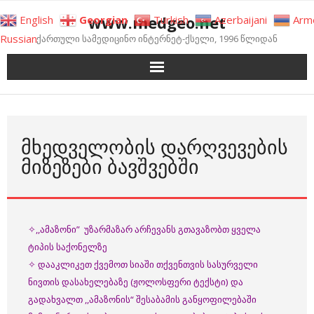
Skip
www.medgeo.net
English
Georgian
Turkish
Azerbaijani
Arm
to
Russian
ქართული სამედიცინო ინტერნეტ-ქსელი, 1996 წლიდან
content
ᲛᲮᲔᲓᲕᲔᲚᲝᲑᲘᲡ ᲓᲐᲠᲦᲕᲔᲕᲔᲑᲘᲡ
ᲛᲘᲖᲔᲖᲔᲑᲘ ᲑᲐᲕᲨᲕᲔᲑᲨᲘ
✧,,ამაზონი” უზარმაზარ არჩევანს გთავაზობთ ყველა
ტიპის საქონელზე
✧ დააკლიკეთ ქვემოთ სიაში თქვენთვის სასურველი
ნივთის დასახელებაზე (ჟოლოსფერი ტექსტი) და
გადახვალთ ,,ამაზონის“ შესაბამის განყოფილებაში