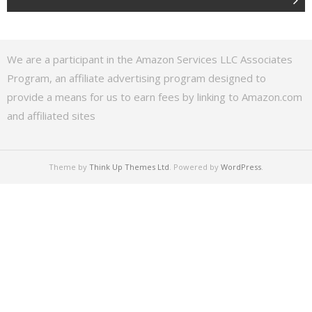
We are a participant in the Amazon Services LLC Associates
Program, an affiliate advertising program designed to
provide a means for us to earn fees by linking to Amazon.com
and affiliated sites
Theme by
Think Up Themes Ltd
. Powered by
WordPress
.