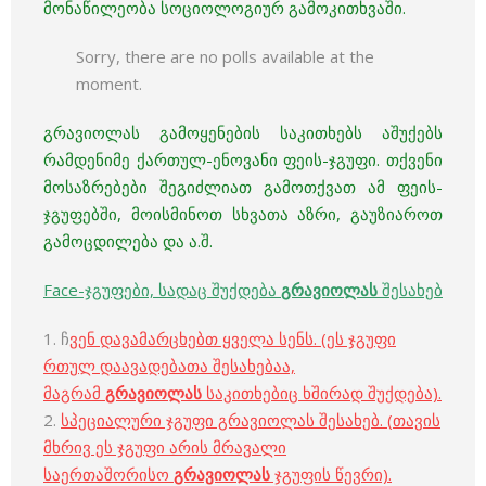
მონაწილეობა სოციოლოგიურ გამოკითხვაში.
Sorry, there are no polls available at the
moment.
გრავიოლას გამოყენების საკითხებს აშუქებს
რამდენიმე ქართულ-ენოვანი ფეის-ჯგუფი. თქვენი
მოსაზრებები შეგიძლიათ გამოთქვათ ამ ფეის-
ჯგუფებში, მოისმინოთ სხვათა აზრი, გაუზიაროთ
გამოცდილება და ა.შ.
Face-ჯგუფები, სადაც შუქდება
გრავიოლას
შესახებ
1. ჩ
ვენ დავამარცხებთ ყველა სენს. (ეს ჯგუფი
რთულ დაავადებათა შესახებაა,
მაგრამ
გრავიოლას
საკითხებიც ხშირად შუქდება).
2.
სპეციალური ჯგუფი გრავიოლას შესახებ. (თავის
მხრივ ეს ჯგუფი არის მრავალი
საერთაშორისო
გრავიოლას
ჯგუფის წევრი).