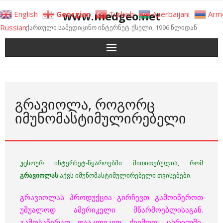
Skip
www.medgeo.net
English
Georgian
Turkish
Azerbaijani
Arm
to
Russian
ქართული სამედიცინო ინტერნეტ-ქსელი, 1996 წლიდან
content
ᲒᲠᲐᲕᲘᲝᲚᲐ, ᲠᲝᲒᲝᲠᲪ
ᲘᲛᲣᲜᲝᲛᲐᲡᲢᲘᲛᲣᲚᲘᲠᲔᲑᲔᲚᲘ
უცხოურ ინტერნეტ-წყაროებში მითითებულია, რომ
გრავიოლას
აქვს იმუნომასტიმულირებელი თვისებები.
გრავიოლას პროდუქცია გირჩევთ გამოიწეროთ
უშუალოდ ამერიკელი მწარმოებლისაგან.
გამოსაწერად დააკლიკეთ ქვემოთ, ცხრილში,