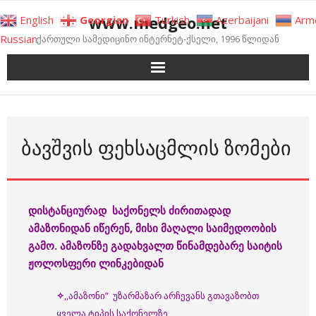
Skip
www.medgeo.net
English
Georgian
Turkish
Azerbaijani
Arm
to
Russian
ქართული სამედიცინო ინტერნეტ-ქსელი, 1996 წლიდან
content
ᲑᲐᲕᲨᲕᲘᲡ ᲤᲔᲮᲡᲐᲪᲛᲚᲘᲡ ᲖᲝᲛᲔᲑᲘ
დისტანციურად
საქონელს
ძირითადად
ამაზონიდან
იწერენ
, მისი მაღალი საიმედოობის
გამო
.
ამაზონზე
გადა
ხვალთ
წინამდებარე
საიტის
ჟოლოსფერი
ლინკებიდან
✧
,,ამაზონი” უზარმაზარ არჩევანს გთავაზობთ
ყველა ტიპის საქონელზე