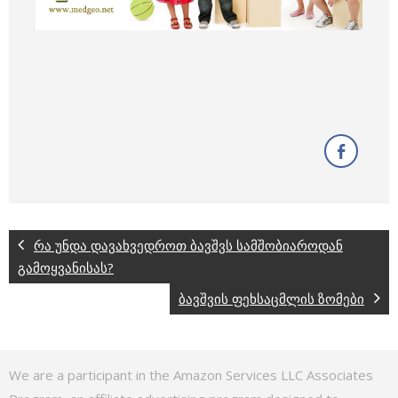
რა უნდა დავახვედროთ ბავშვს სამშობიაროდან
გამოყვანისას?
ბავშვის ფეხსაცმლის ზომები
We are a participant in the Amazon Services LLC Associates