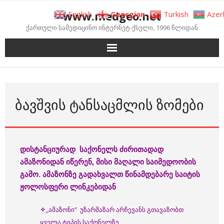
Skip
www.medgeo.net
English
Georgian
Turkish
Azer
to
ქართული სამედიცინო ინტერნეტ-ქსელი, 1996 წლიდან
content
ᲑᲐᲕᲨᲕᲘᲡ ᲢᲐᲜᲡᲐᲪᲛᲚᲘᲡ ᲖᲝᲛᲔᲑᲘ
დისტანციურად
საქონელს
ძირითადად
ამაზონიდან
იწერენ
, მისი მაღალი საიმედოობის
გამო
.
ამაზონზე
გადა
ხვალთ
წინამდებარე
საიტის
ჟოლოსფერი
ლინკებიდან
✧
,,ამაზონი” უზარმაზარ არჩევანს გთავაზობთ
ყველა ტიპის საქონელზე