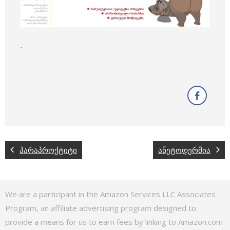
.
პარაპროქტიტი
ანეტოდერმია
We are a participant in the Amazon Services LLC Associates
Program, an affiliate advertising program designed to
provide a means for us to earn fees by linking to Amazon.com