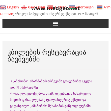
Skip
www.medgeo.net
English
Georgian
Turkish
Azerbaijani
Arm
to
Russian
ქართული სამედიცინო ინტერნეტ-ქსელი, 1996 წლიდან
content
ᲙᲑᲘᲚᲔᲑᲘᲡ ᲠᲔᲡᲢᲐᲕᲠᲐᲪᲘᲐ
ᲑᲐᲕᲨᲕᲔᲑᲨᲘ
✧,,ამაზონი” უზარმაზარ არჩევანს გთავაზობთ ყველა
ტიპის საქონელზე
✧ დააკლიკეთ ქვემოთ სიაში თქვენთვის სასურველი
ნივთის დასახელებაზე (ჟოლოსფერი ტექსტი) და
გადახვალთ ,,ამაზონის“ შესაბამის განყოფილებაში