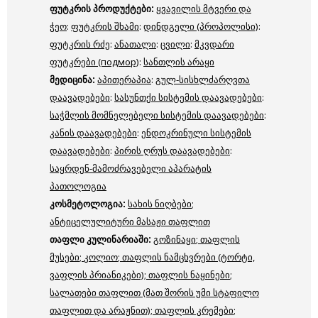
ფუტკრის
პროდუქტები
:
ყვავილის მტვერი და
ჭეო
:
ფუტკრის შხამი
:
დინდგელი (პროპოლისი)
:
ფუტკრის რძე
:
ანათალი
:
ცვილი
:
მკვდარი
ფუტკრები (подмор)
:
სანთლის არაყი
მედიცინა
:
აპითერაპია
:
გულ-სისხლძარღვთა
დაავადებები
:
სასუნთქი სისტემის დაავადებები
:
საჭმლის მომნელებელი სისტემის დაავადებები
:
კანის დაავადებები
:
ენდოკრინული სისტემის
დაავადებები
:
პირის ღრუს დაავადებები
:
საყრდენ-მამოძრავებელი აპარატის
პათოლოგია
კოსმეტოლოგია
:
სახის ნიღბები
;
ანტიცელულიტური მასაჟი თაფლით
თაფლი
კულინარიაში
:
გოზინაყი
;
თაფლის
მუსები
;
კოლიო
;
თაფლის ნამცხვრები (ტორტი,
ვაფლის პრიანიკები)
;
თაფლის ნაყინები
;
სალათები თაფლით (მათ შორის უმი სტაფილო
თაფლით და არაჟნით)
;
თაფლის კრემები
;