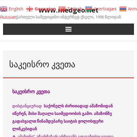
Skip
www.medgeo.net
English
Georgian
Turkish
Azerbaijani
Arm
to
Russian
ქართული სამედიცინო ინტერნეტ-ქსელი, 1996 წლიდან
content
ᲡᲐᲙᲔᲘᲡᲠᲝ ᲙᲕᲔᲗᲐ
საკეისრო კვეთა
დისტანციურად
საქონელს
ძირითადად
ამაზონიდან
იწერენ
, მისი მაღალი საიმედოობის გამო
.
ამაზონზე
გადა
ხვალთ
წინამდებარე
საიტის
ჟოლოსფერი
ლინკებიდან
✧
,,ამაზონი” უზარმაზარ არჩევანს გთავაზობთ ყველა