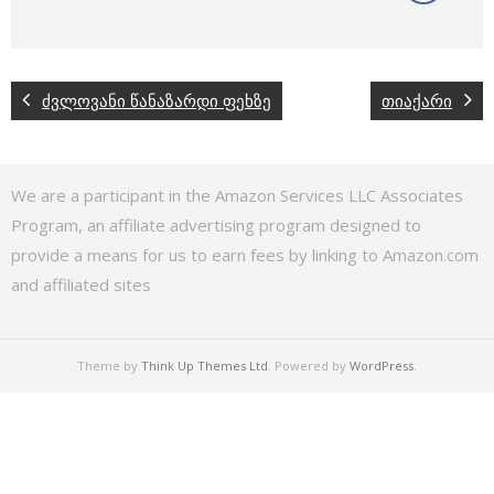
ძვლოვანი წანაზარდი ფეხზე
თიაქარი
We are a participant in the Amazon Services LLC Associates
Program, an affiliate advertising program designed to
provide a means for us to earn fees by linking to Amazon.com
and affiliated sites
Theme by
Think Up Themes Ltd
. Powered by
WordPress
.