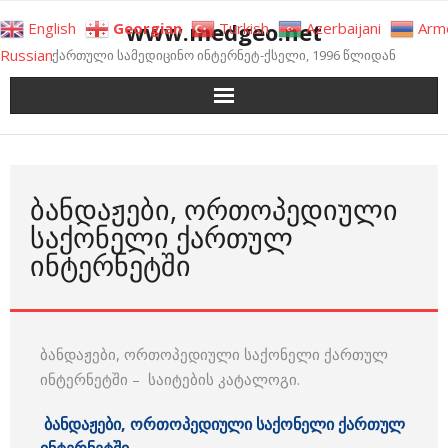
Skip
www.medgeo.net
English
Georgian
Turkish
Azerbaijani
Arm
to
Russian
ქართული სამედიცინო ინტერნეტ-ქსელი, 1996 წლიდან
content
ᲑᲐᲜᲓᲐᲟᲔᲑᲘ, ᲝᲠᲗᲝᲞᲔᲓᲘᲣᲚᲘ
ᲡᲐᲥᲝᲜᲔᲚᲘ ᲥᲐᲠᲗᲣᲚ
ᲘᲜᲢᲔᲠᲜᲔᲢᲨᲘ
ბანდაჟები, ორთოპედიული საქონელი ქართულ
ინტერნეტში – საიტების კატალოგი.
ბანდაჟები, ორთოპედიული საქონელი ქართულ