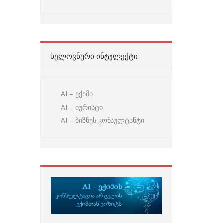
ᲮᲔᲚᲝᲕᲜᲣᲠᲘ ᲘᲜᲢᲔᲚᲔᲥᲢᲘ
AI – ექიმი
AI – იურისტი
AI – ბიზნეს კონსულტანტი