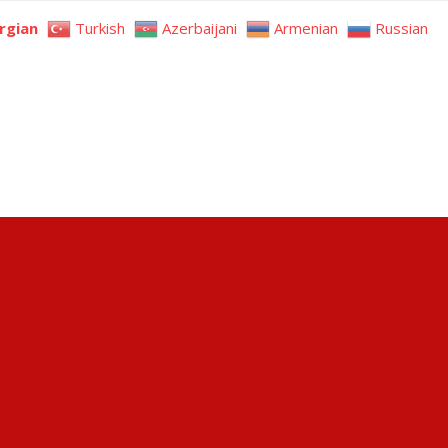
rgian
Turkish
Azerbaijani
Armenian
Russian