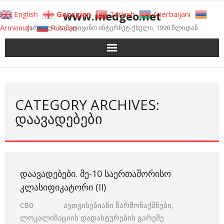
Skip
www.medgeo.net
English
Georgian
Turkish
Azerbaijani
to
Armenian
Russian
ქართული სამედიცინო ინტერნეტ-ქსელი, 1996 წლიდან
content
CATEGORY ARCHIVES:
ᲓᲐᲐᲕᲐᲓᲔᲑᲔᲑᲘ
ᲓᲐᲐᲕᲐᲓᲔᲑᲔᲑᲘ. ᲛᲔ-10 ᲡᲐᲔᲠᲗᲐᲨᲝᲠᲘᲡᲝ
ᲙᲚᲐᲡᲘᲤᲘᲙᲐᲢᲝᲠᲘ (II)
C80 ავთვისებიანი წარმონაქმნები,
ლოკალიზაციის დადასტურების გარეშე