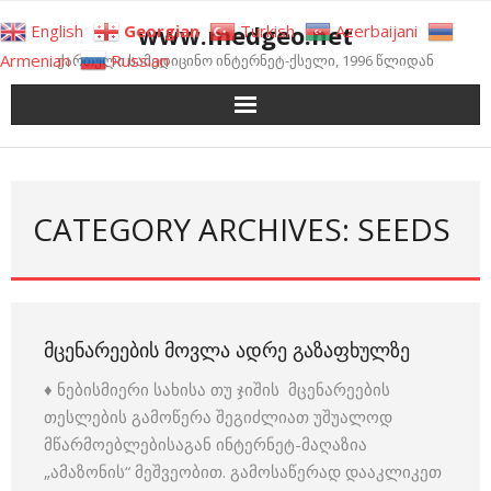
Skip
www.medgeo.net
English
Georgian
Turkish
Azerbaijani
to
Armenian
Russian
ქართული სამედიცინო ინტერნეტ-ქსელი, 1996 წლიდან
content
CATEGORY ARCHIVES: SEEDS
ᲛᲪᲔᲜᲐᲠᲔᲔᲑᲘᲡ ᲛᲝᲕᲚᲐ ᲐᲓᲠᲔ ᲒᲐᲖᲐᲤᲮᲣᲚᲖᲔ
♦ ნებისმიერი სახისა თუ ჯიშის მცენარეების
თესლების გამოწერა შეგიძლიათ უშუალოდ
მწარმოებლებისაგან ინტერნეტ-მაღაზია
„ამაზონის“ მეშვეობით. გამოსაწერად დააკლიკეთ