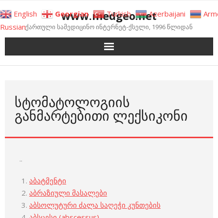
Skip
www.medgeo.net
English
Georgian
Turkish
Azerbaijani
Arm
to
Russian
ქართული სამედიცინო ინტერნეტ-ქსელი, 1996 წლიდან
content
ᲡᲢᲝᲛᲐᲢᲝᲚᲝᲒᲘᲘᲡ
ᲒᲐᲜᲛᲐᲠᲢᲔᲑᲘᲗᲘ ᲚᲔᲥᲡᲘᲙᲝᲜᲘ
..
აბატმენტი
აბრაზიული მასალები
აბსოლუტური ძალა საღეჭი კუნთების
აბსცესი (abscessus)