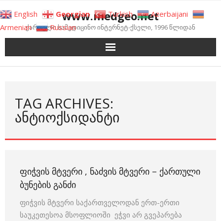
Skip
www.medgeo.net
English
Georgian
Turkish
Azerbaijani
to
Armenian
Russian
ქართული სამედიცინო ინტერნეტ-ქსელი, 1996 წლიდან
content
TAG ARCHIVES:
ᲐᲜᲢᲘᲝᲥᲡᲘᲓᲐᲜᲢᲘ
ᲤᲘᲭᲕᲘᲡ ᲛᲢᲕᲔᲠᲘ , ᲜᲐᲫᲕᲘᲡ ᲛᲢᲕᲔᲠᲘ – ᲥᲐᲠᲗᲣᲚᲘ
ᲑᲣᲜᲔᲑᲘᲡ ᲒᲐᲜᲫᲘ
ფიჭვის მტვერი საქართველოდან ერთ-ერთი
საუკეთესოა მსოფლიოში ეჭვი არ გვეპარება