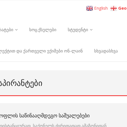
English
Geo
რატები
სოც.ქსელები
სტუდენტი
ელექტით და ქართველი ექიმები ონ-ლაინ
სხვადასხვა
ᲡᲞᲘᲠᲐᲜᲢᲔᲑᲘ
ᲝᲤᲚᲘᲡ ᲡᲐᲬᲘᲜᲐᲐᲦᲛᲓᲔᲒᲝ ᲡᲐᲨᲣᲐᲚᲔᲑᲔᲑᲘ
დისტანციურად საქონელს ძირითადად ამაზონიდან