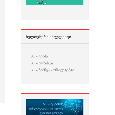
ᲮᲔᲚᲝᲕᲜᲣᲠᲘ ᲘᲜᲢᲔᲚᲔᲥᲢᲘ
AI – ექიმი
AI – იურისტი
AI – ბიზნეს კონსულტანტი