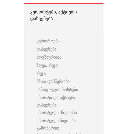
ᲙᲣᲠᲝᲠᲢᲔᲑᲘ, ᲐᲥᲢᲘᲣᲠᲘ
ᲓᲐᲡᲕᲔᲜᲔᲑᲐ
კურორტები
დასვენება
მოგზაურობა
ზღვა, რუჯი
რუჯი
მზით დამწვრობა
საზაფხულო პოსტები
სპორტი და აქტიური
დასვენება
სპორტული ნივთები
სპორტული ნივთები
გამოწერით