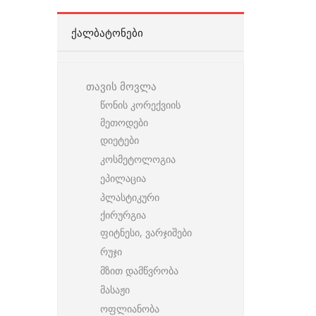
ᲥᲐᲚᲑᲐᲢᲝᲜᲔᲑᲘ
თავის მოვლა
წონის კორექვიის
მეთოდები
დიეტები
კოსმეტოლოგია
ეპილაცია
პლასტიკური
ქირურგია
ფიტნესი, ვარჯიშები
რუჯი
მზით დამწვრობა
მასაჟი
ოფლიანობა