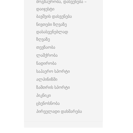
მოგზაურობა, დასვენება –
დაიჯესტი
ბავშვის დასვენება
ნივთები ზღვაზე
დასასვენებლად
ზღვაზე
თევზაობა
ლაშქრობა
ნადირობა
საჰაერო სპორტი
ალპინიზმი
ზამთრის სპორტი
პიკნიკი
ცხენოსნობა
პირველადი დახმარება