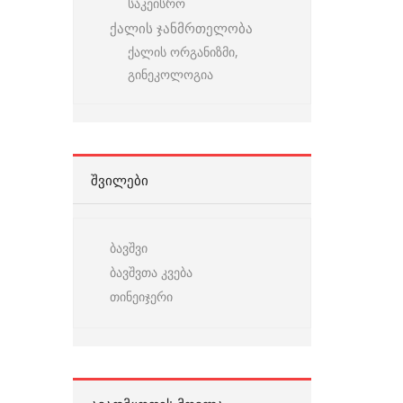
საკეისრო
ქალის ჯანმრთელობა
ქალის ორგანიზმი,
გინეკოლოგია
ᲨᲕᲘᲚᲔᲑᲘ
ბავშვი
ბავშვთა კვება
თინეიჯერი