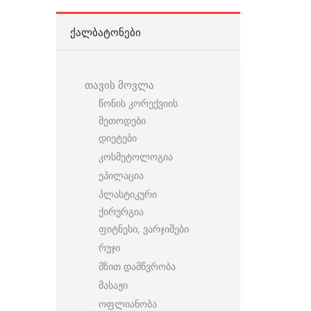
ᲥᲐᲚᲑᲐᲢᲝᲜᲔᲑᲘ
თავის მოვლა
წონის კორექვიის
მეთოდები
დიეტები
კოსმეტოლოგია
ეპილაცია
პლასტიკური
ქირურგია
ფიტნესი, ვარჯიშები
რუჯი
მზით დამწვრობა
მასაჟი
ოფლიანობა