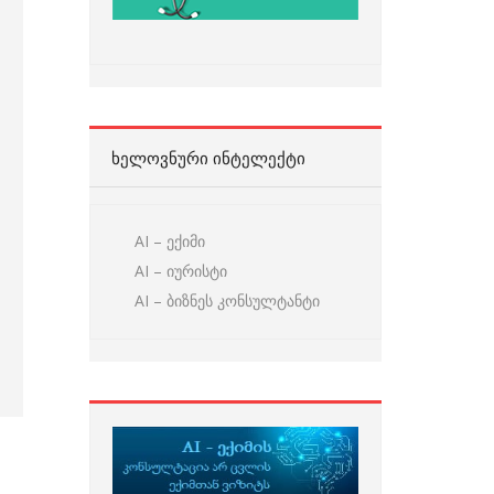
ᲮᲔᲚᲝᲕᲜᲣᲠᲘ ᲘᲜᲢᲔᲚᲔᲥᲢᲘ
AI – ექიმი
AI – იურისტი
AI – ბიზნეს კონსულტანტი