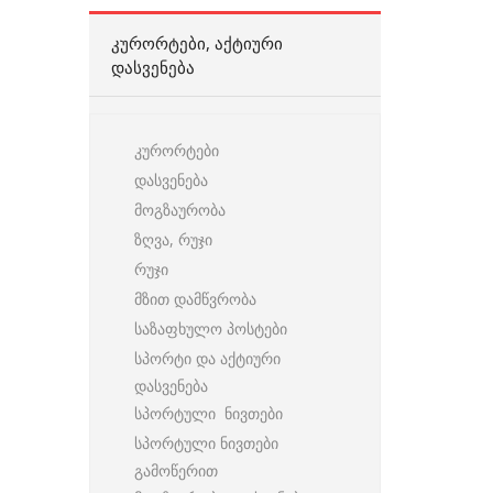
ᲙᲣᲠᲝᲠᲢᲔᲑᲘ, ᲐᲥᲢᲘᲣᲠᲘ
ᲓᲐᲡᲕᲔᲜᲔᲑᲐ
კურორტები
დასვენება
მოგზაურობა
ზღვა, რუჯი
რუჯი
მზით დამწვრობა
საზაფხულო პოსტები
სპორტი და აქტიური
დასვენება
სპორტული ნივთები
სპორტული ნივთები
გამოწერით