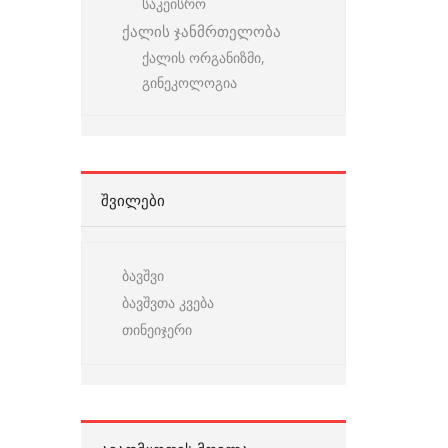
საკეისრო
ქალის ჯანმრთელობა
ქალის ორგანიზმი,
გინეკოლოგია
ᲨᲕᲘᲚᲔᲑᲘ
ბავშვი
ბავშვთა კვება
თინეიჯერი