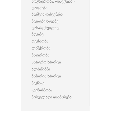
მოგზაურობა, დასვენება –
დაიჯესტი
ბავშვის დასვენება
ნივთები ზღვაზე
დასასვენებლად
ზღვაზე
თევზაობა
ლაშქრობა
ნადირობა
საჰაერო სპორტი
ალპინიზმი
ზამთრის სპორტი
პიკნიკი
ცხენოსნობა
პირველადი დახმარება