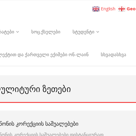
English
Geo
რატები
სოც.ქსელები
სტუდენტი
ელექტით და ქართველი ექიმები ონ-ლაინ
სხვადასხვა
ᲚᲣᲚᲘᲢᲣᲠᲘ ᲖᲔᲗᲔᲑᲘ
ᲬᲝᲜᲘᲡ ᲙᲝᲠᲔᲥᲪᲘᲘᲡ ᲡᲐᲨᲣᲐᲚᲔᲑᲔᲑᲘ
წონის კორექციის საშუალებები დისტანციურად