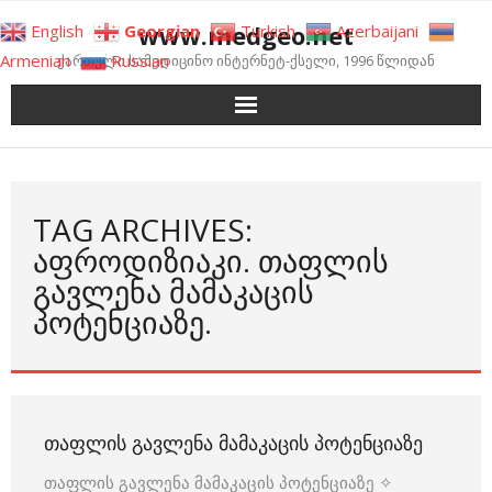
Skip
www.medgeo.net
English
Georgian
Turkish
Azerbaijani
to
Armenian
Russian
ქართული სამედიცინო ინტერნეტ-ქსელი, 1996 წლიდან
content
TAG ARCHIVES:
ᲐᲤᲠᲝᲓᲘᲖᲘᲐᲙᲘ. ᲗᲐᲤᲚᲘᲡ
ᲒᲐᲕᲚᲔᲜᲐ ᲛᲐᲛᲐᲙᲐᲪᲘᲡ
ᲞᲝᲢᲔᲜᲪᲘᲐᲖᲔ.
ᲗᲐᲤᲚᲘᲡ ᲒᲐᲕᲚᲔᲜᲐ ᲛᲐᲛᲐᲙᲐᲪᲘᲡ ᲞᲝᲢᲔᲜᲪᲘᲐᲖᲔ
თაფლის გავლენა მამაკაცის პოტენციაზე ✧