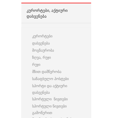
ᲙᲣᲠᲝᲠᲢᲔᲑᲘ, ᲐᲥᲢᲘᲣᲠᲘ
ᲓᲐᲡᲕᲔᲜᲔᲑᲐ
კურორტები
დასვენება
მოგზაურობა
ზღვა, რუჯი
რუჯი
მზით დამწვრობა
საზაფხულო პოსტები
სპორტი და აქტიური
დასვენება
სპორტული ნივთები
სპორტული ნივთები
გამოწერით