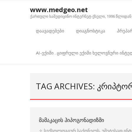
Skip
www.medgeo.net
to
ქართული სამედიცინო ინტერნეტ-ქსელი, 1996 წლიდან
content
დაავადებები
დიაგნოსტიკა
პრეპა
AI-ექიმი . ციფრული ექიმი ხელოვნური ინტ
TAG ARCHIVES: ᲙᲠᲘᲞᲢᲝ
ᲛᲐᲛᲐᲙᲐᲪᲘᲡ ᲰᲘᲞᲝᲒᲝᲜᲐᲓᲘᲖᲛᲘ
✧ სექსოლოგიურ საქონელს, უმეტესად ინტერ