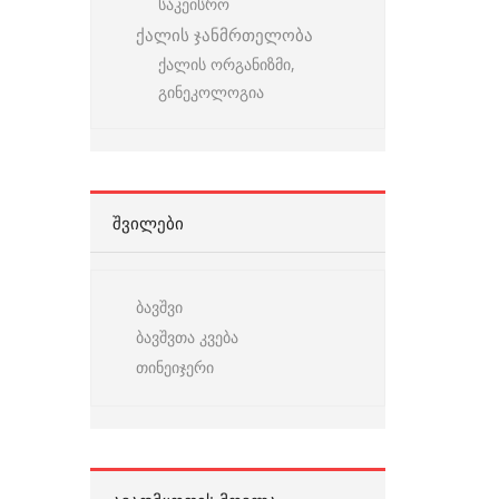
საკეისრო
ქალის ჯანმრთელობა
ქალის ორგანიზმი,
გინეკოლოგია
ᲨᲕᲘᲚᲔᲑᲘ
ბავშვი
ბავშვთა კვება
თინეიჯერი