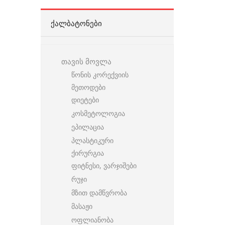
ᲥᲐᲚᲑᲐᲢᲝᲜᲔᲑᲘ
თავის მოვლა
წონის კორექვიის
მეთოდები
დიეტები
კოსმეტოლოგია
ეპილაცია
პლასტიკური
ქირურგია
ფიტნესი, ვარჯიშები
რუჯი
მზით დამწვრობა
მასაჟი
ოფლიანობა