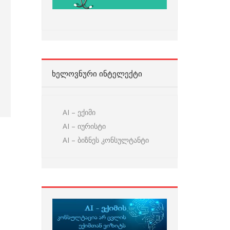
ᲮᲔᲚᲝᲕᲜᲣᲠᲘ ᲘᲜᲢᲔᲚᲔᲥᲢᲘ
AI – ექიმი
AI – იურისტი
AI – ბიზნეს კონსულტანტი