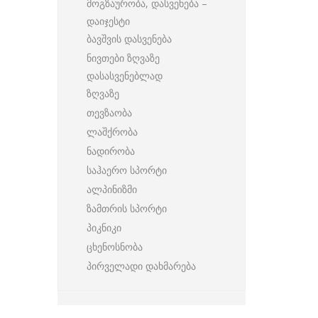
მოგზაურობა, დასვენება –
დაიჯესტი
ბავშვის დასვენება
ნივთები ზღვაზე
დასასვენებლად
ზღვაზე
თევზაობა
ლაშქრობა
ნადირობა
საჰაერო სპორტი
ალპინიზმი
ზამთრის სპორტი
პიკნიკი
ცხენოსნობა
პირველადი დახმარება