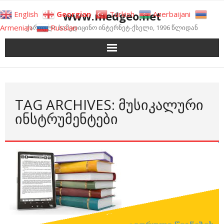
Skip
www.medgeo.net
English
Georgian
Turkish
Azerbaijani
to
Armenian
Russian
ქართული სამედიცინო ინტერნეტ-ქსელი, 1996 წლიდან
content
TAG ARCHIVES: ᲛᲣᲡᲘᲙᲐᲚᲣᲠᲘ
ᲘᲜᲡᲢᲠᲣᲛᲔᲜᲢᲔᲑᲘ