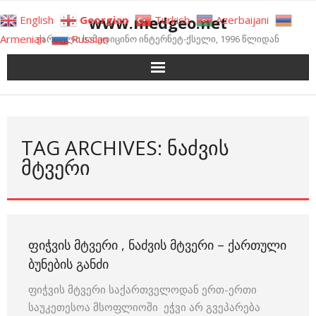
Skip
www.medgeo.net
English
Georgian
Turkish
Azerbaijani
to
Armenian
Russian
ქართული სამედიცინო ინტერნეტ-ქსელი, 1996 წლიდან
content
TAG ARCHIVES: ᲜᲐᲫᲕᲘᲡ
ᲛᲢᲕᲔᲠᲘ
ᲤᲘᲭᲕᲘᲡ ᲛᲢᲕᲔᲠᲘ , ᲜᲐᲫᲕᲘᲡ ᲛᲢᲕᲔᲠᲘ – ᲥᲐᲠᲗᲣᲚᲘ
ᲑᲣᲜᲔᲑᲘᲡ ᲒᲐᲜᲫᲘ
ფიჭვის მტვერი საქართველოდან ერთ-ერთი
საუკეთესოა მსოფლიოში ეჭვი არ გვეპარება