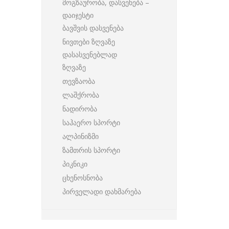
მოგზაურობა, დასვენება –
დაიჯესტი
ბავშვის დასვენება
ნივთები ზღვაზე
დასასვენებლად
ზღვაზე
თევზაობა
ლაშქრობა
ნადირობა
საჰაერო სპორტი
ალპინიზმი
ზამთრის სპორტი
პიკნიკი
ცხენოსნობა
პირველადი დახმარება