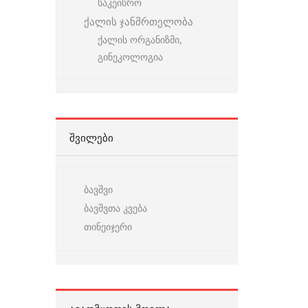
საკეისრო
ქალის ჯანმრთელობა
ქალის ორგანიზმი,
გინეკოლოგია
ᲨᲕᲘᲚᲔᲑᲘ
ბავშვი
ბავშვთა კვება
თინეიჯერი