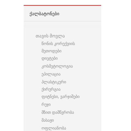
ᲥᲐᲚᲑᲐᲢᲝᲜᲔᲑᲘ
თავის მოვლა
წონის კორექვიის
მეთოდები
დიეტები
კოსმეტოლოგია
ეპილაცია
პლასტიკური
ქირურგია
ფიტნესი, ვარჯიშები
რუჯი
მზით დამწვრობა
მასაჟი
ოფლიანობა