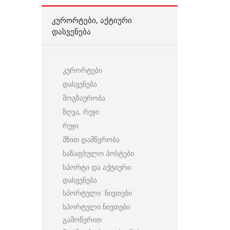
ᲙᲣᲠᲝᲠᲢᲔᲑᲘ, ᲐᲥᲢᲘᲣᲠᲘ
ᲓᲐᲡᲕᲔᲜᲔᲑᲐ
კურორტები
დასვენება
მოგზაურობა
ზღვა, რუჯი
რუჯი
მზით დამწვრობა
საზაფხულო პოსტები
სპორტი და აქტიური
დასვენება
სპორტული ნივთები
სპორტული ნივთები
გამოწერით