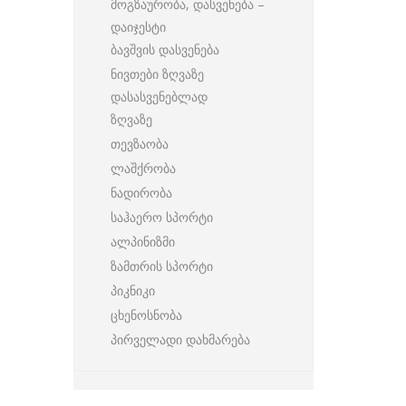
მოგზაურობა, დასვენება –
დაიჯესტი
ბავშვის დასვენება
ნივთები ზღვაზე
დასასვენებლად
ზღვაზე
თევზაობა
ლაშქრობა
ნადირობა
საჰაერო სპორტი
ალპინიზმი
ზამთრის სპორტი
პიკნიკი
ცხენოსნობა
პირველადი დახმარება