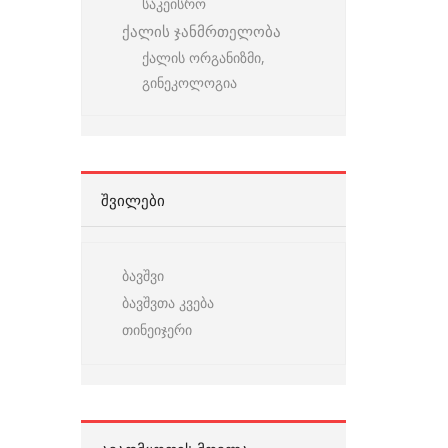
საკეისრო
ქალის ჯანმრთელობა
ქალის ორგანიზმი,
გინეკოლოგია
ᲨᲕᲘᲚᲔᲑᲘ
ბავშვი
ბავშვთა კვება
თინეიჯერი