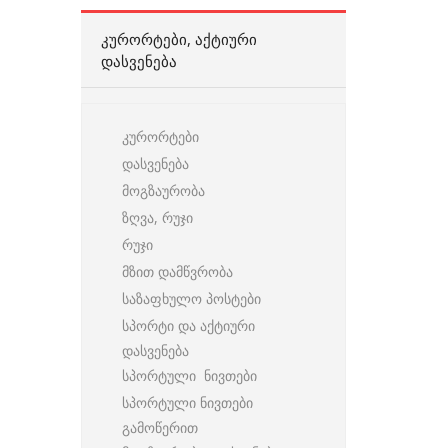
ᲙᲣᲠᲝᲠᲢᲔᲑᲘ, ᲐᲥᲢᲘᲣᲠᲘ
ᲓᲐᲡᲕᲔᲜᲔᲑᲐ
კურორტები
დასვენება
მოგზაურობა
ზღვა, რუჯი
რუჯი
მზით დამწვრობა
საზაფხულო პოსტები
სპორტი და აქტიური
დასვენება
სპორტული ნივთები
სპორტული ნივთები
გამოწერით