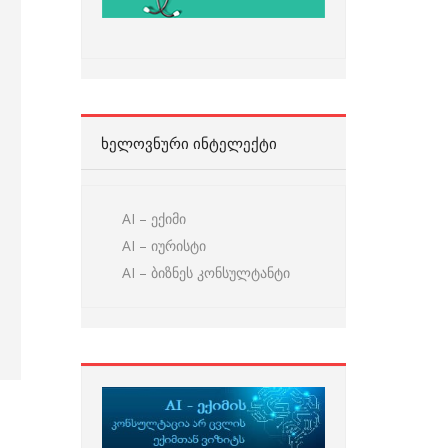
ᲮᲔᲚᲝᲕᲜᲣᲠᲘ ᲘᲜᲢᲔᲚᲔᲥᲢᲘ
AI – ექიმი
AI – იურისტი
AI – ბიზნეს კონსულტანტი