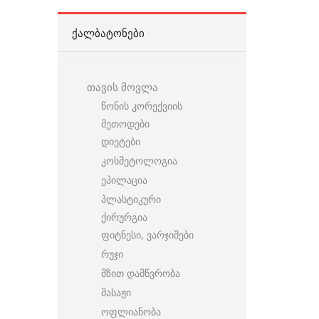
ᲥᲐᲚᲑᲐᲢᲝᲜᲔᲑᲘ
თავის მოვლა
წონის კორექვიის
მეთოდები
დიეტები
კოსმეტოლოგია
ეპილაცია
პლასტიკური
ქირურგია
ფიტნესი, ვარჯიშები
რუჯი
მზით დამწვრობა
მასაჟი
ოფლიანობა