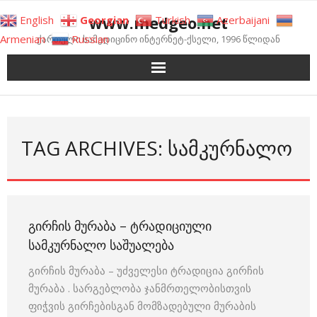
Skip
www.medgeo.net
English
Georgian
Turkish
Azerbaijani
to
Armenian
Russian
ქართული სამედიცინო ინტერნეტ-ქსელი, 1996 წლიდან
content
TAG ARCHIVES: ᲡᲐᲛᲙᲣᲠᲜᲐᲚᲝ
ᲒᲘᲠᲩᲘᲡ ᲛᲣᲠᲐᲑᲐ – ᲢᲠᲐᲓᲘᲪᲘᲣᲚᲘ
ᲡᲐᲛᲙᲣᲠᲜᲐᲚᲝ ᲡᲐᲨᲣᲐᲚᲔᲑᲐ
გირჩის მურაბა – უძველესი ტრადიცია გირჩის
მურაბა . სარგებლობა ჯანმრთელობისთვის
ფიჭვის გირჩებისგან მომზადებული მურაბის