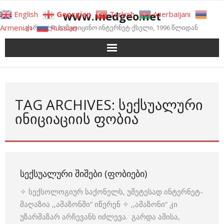
Skip
www.medgeo.net
English
Georgian
Turkish
Azerbaijani
to
Armenian
Russian
ქართული სამედიცინო ინტერნეტ-ქსელი, 1996 წლიდან
content
TAG ARCHIVES: ᲡᲔᲥᲡᲣᲐᲚᲣᲠᲘ
ᲘᲜᲘᲪᲘᲐᲪᲘᲘᲡ ᲤᲝᲑᲘᲐ
ᲡᲔᲥᲡᲣᲐᲚᲣᲠᲘ ᲨᲘᲨᲔᲑᲘ (ᲤᲝᲑᲘᲔᲑᲘ)
✧ სექსოლოგიურ საქონელს, უმეტესად ინტერნეტ-
მაღაზია ,,ამაზონში” იწერენ ✧ ,,ამაზონი” კი
უზარმაზარ არჩევანს იძლევა. გარდა ამისა,