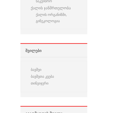
საკეისრო
ქალის ჯანმრთელობა
ქალის ორგანიზმი,
გინეკოლოგია
ᲨᲕᲘᲚᲔᲑᲘ
ბავშვი
ბავშვთა კვება
თინეიჯერი