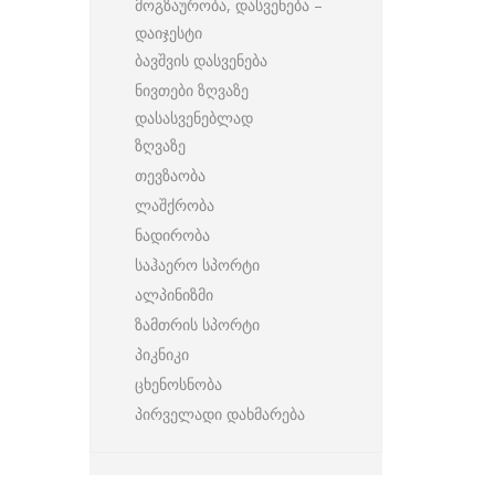
მოგზაურობა, დასვენება –
დაიჯესტი
ბავშვის დასვენება
ნივთები ზღვაზე
დასასვენებლად
ზღვაზე
თევზაობა
ლაშქრობა
ნადირობა
საჰაერო სპორტი
ალპინიზმი
ზამთრის სპორტი
პიკნიკი
ცხენოსნობა
პირველადი დახმარება