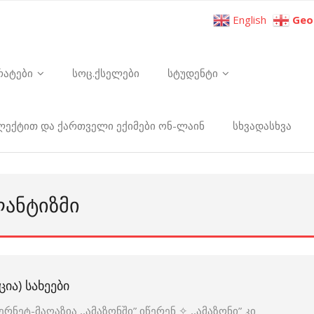
English
Geo
რატები
სოც.ქსელები
სტუდენტი
ელექტით და ქართველი ექიმები ონ-ლაინ
სხვადასხვა
ᲐᲜᲢᲘᲖᲛᲘ
ᲘᲐ) ᲡᲐᲮᲔᲔᲑᲘ
ნეტ-მაღაზია ,,ამაზონში” იწერენ ✧ ,,ამაზონი” კი