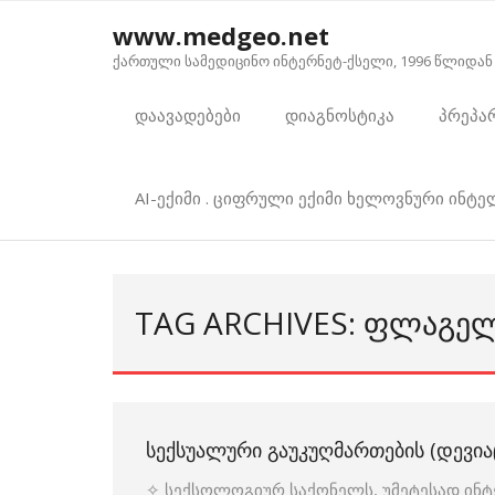
Skip
www.medgeo.net
to
ქართული სამედიცინო ინტერნეტ-ქსელი, 1996 წლიდან
content
დაავადებები
დიაგნოსტიკა
პრეპა
AI-ექიმი . ციფრული ექიმი ხელოვნური ინტ
TAG ARCHIVES: ᲤᲚᲐᲒᲔᲚ
ᲡᲔᲥᲡᲣᲐᲚᲣᲠᲘ ᲒᲐᲣᲙᲣᲦᲛᲐᲠᲗᲔᲑᲘᲡ (ᲓᲔᲕᲘᲐᲪ
✧ სექსოლოგიურ საქონელს, უმეტესად ინტერ