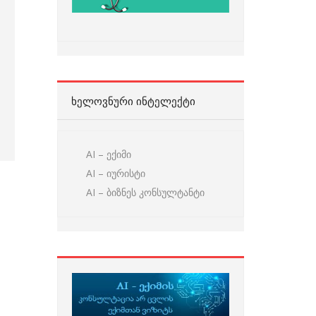
ᲮᲔᲚᲝᲕᲜᲣᲠᲘ ᲘᲜᲢᲔᲚᲔᲥᲢᲘ
AI – ექიმი
AI – იურისტი
AI – ბიზნეს კონსულტანტი