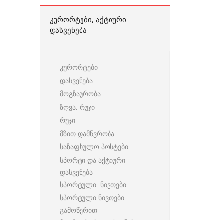
ᲙᲣᲠᲝᲠᲢᲔᲑᲘ, ᲐᲥᲢᲘᲣᲠᲘ
ᲓᲐᲡᲕᲔᲜᲔᲑᲐ
კურორტები
დასვენება
მოგზაურობა
ზღვა, რუჯი
რუჯი
მზით დამწვრობა
საზაფხულო პოსტები
სპორტი და აქტიური
დასვენება
სპორტული ნივთები
სპორტული ნივთები
გამოწერით