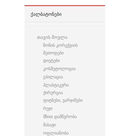
ᲥᲐᲚᲑᲐᲢᲝᲜᲔᲑᲘ
თავის მოვლა
წონის კორექვიის
მეთოდები
დიეტები
კოსმეტოლოგია
ეპილაცია
პლასტიკური
ქირურგია
ფიტნესი, ვარჯიშები
რუჯი
მზით დამწვრობა
მასაჟი
ოფლიანობა