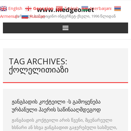
Skip
www.medgeo.net
English
Georgian
Turkish
Azerbaijani
to
Armenian
Russian
ქართული სამედიცინო ინტერნეტ-ქსელი, 1996 წლიდან
content
TAG ARCHIVES:
ᲥᲝᲚᲔᲚᲘᲗᲘᲐᲖᲘ
ᲟᲐᲜᲒᲑᲐᲓᲘᲡ ᲙᲝᲥᲢᲔᲘᲚᲘ -Ს ᲒᲐᲛᲝᲧᲔᲜᲔᲑᲐ
ᲣᲠᲑᲐᲜᲣᲚᲘ ᲰᲐᲔᲠᲘᲡ ᲡᲐᲬᲘᲜᲐᲐᲦᲛᲓᲔᲒᲝᲓ
ჟანგბადის კოქტეილი არის წვენი, მცენარეული
ხსნარი ან სხვა ჟანგბადით გაჯერებული სასმელი,