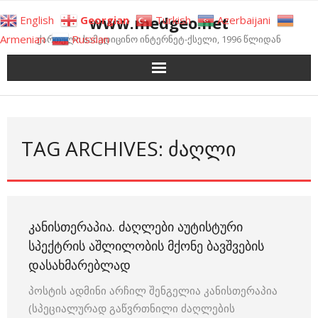
Skip
www.medgeo.net
English
Georgian
Turkish
Azerbaijani
to
Armenian
Russian
ქართული სამედიცინო ინტერნეტ-ქსელი, 1996 წლიდან
content
TAG ARCHIVES: ᲫᲐᲦᲚᲘ
ᲙᲐᲜᲘᲡᲗᲔᲠᲐᲞᲘᲐ. ᲫᲐᲦᲚᲔᲑᲘ ᲐᲣᲢᲘᲡᲢᲣᲠᲘ
ᲡᲞᲔᲥᲢᲠᲘᲡ ᲐᲨᲚᲘᲚᲝᲑᲘᲡ ᲛᲥᲝᲜᲔ ᲑᲐᲕᲨᲕᲔᲑᲘᲡ
ᲓᲐᲡᲐᲮᲛᲐᲠᲔᲑᲚᲐᲓ
პოსტის ადმინი არჩილ შენგელია კანისთერაპია
(სპეციალურად გაწვრთნილი ძაღლების