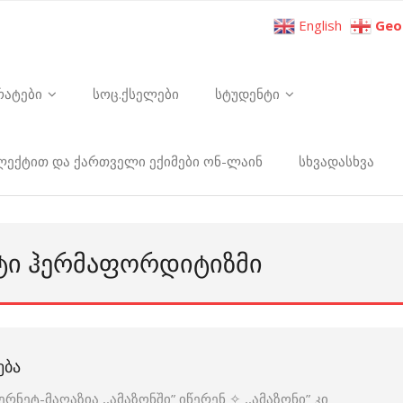
English
Geo
რატები
სოც.ქსელები
სტუდენტი
ელექტით და ქართველი ექიმები ონ-ლაინ
სხვადასხვა
ᲘᲢᲘ ᲰᲔᲠᲛᲐᲤᲝᲠᲓᲘᲢᲘᲖᲛᲘ
ᲔᲑᲐ
ნეტ-მაღაზია ,,ამაზონში” იწერენ ✧ ,,ამაზონი” კი