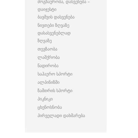
მოგზაურობა, დასვენება –
დაიჯესტი
ბავშვის დასვენება
ნივთები ზღვაზე
დასასვენებლად
ზღვაზე
თევზაობა
ლაშქრობა
ნადირობა
საჰაერო სპორტი
ალპინიზმი
ზამთრის სპორტი
პიკნიკი
ცხენოსნობა
პირველადი დახმარება