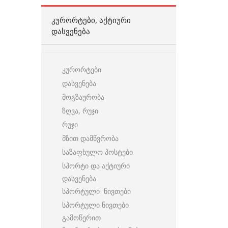
ᲙᲣᲠᲝᲠᲢᲔᲑᲘ, ᲐᲥᲢᲘᲣᲠᲘ
ᲓᲐᲡᲕᲔᲜᲔᲑᲐ
კურორტები
დასვენება
მოგზაურობა
ზღვა, რუჯი
რუჯი
მზით დამწვრობა
საზაფხულო პოსტები
სპორტი და აქტიური
დასვენება
სპორტული ნივთები
სპორტული ნივთები
გამოწერით