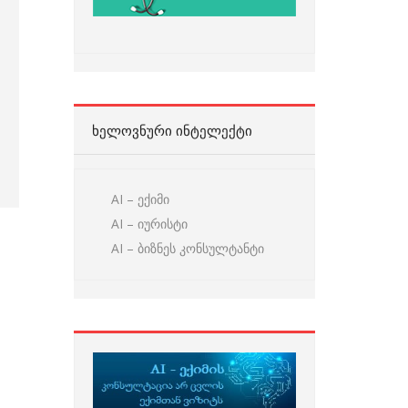
ᲮᲔᲚᲝᲕᲜᲣᲠᲘ ᲘᲜᲢᲔᲚᲔᲥᲢᲘ
AI – ექიმი
AI – იურისტი
AI – ბიზნეს კონსულტანტი