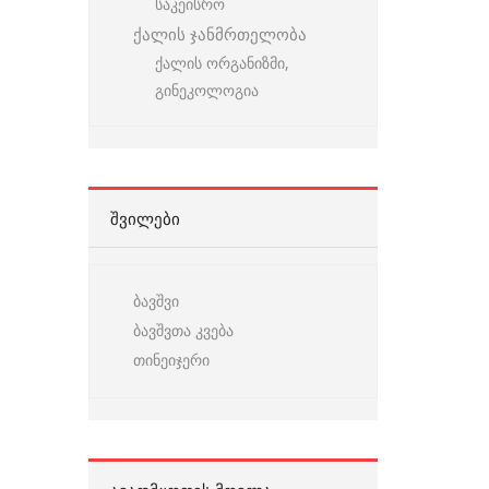
საკეისრო
ქალის ჯანმრთელობა
ქალის ორგანიზმი,
გინეკოლოგია
ᲨᲕᲘᲚᲔᲑᲘ
ბავშვი
ბავშვთა კვება
თინეიჯერი