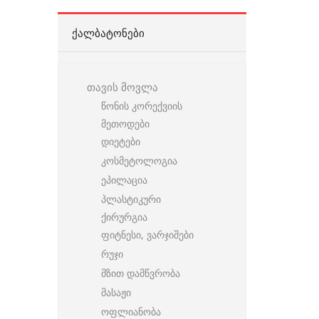
ᲥᲐᲚᲑᲐᲢᲝᲜᲔᲑᲘ
თავის მოვლა
წონის კორექვიის
მეთოდები
დიეტები
კოსმეტოლოგია
ეპილაცია
პლასტიკური
ქირურგია
ფიტნესი, ვარჯიშები
რუჯი
მზით დამწვრობა
მასაჟი
ოფლიანობა