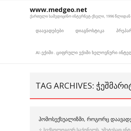
Skip
www.medgeo.net
to
ქართული სამედიცინო ინტერნეტ-ქსელი, 1996 წლიდან
content
დაავადებები
დიაგნოსტიკა
პრეპა
AI-ექიმი . ციფრული ექიმი ხელოვნური ინტ
TAG ARCHIVES: ᲭᲔᲨᲛᲐᲠ
ᲰᲝᲛᲝᲡᲔᲥᲡᲣᲐᲚᲘᲖᲛᲘ, ᲠᲝᲒᲝᲠᲪ ᲓᲐᲐᲕᲐᲓ
✧ სექსოლოგიურ საქონელს, უმეტესად ინტერ