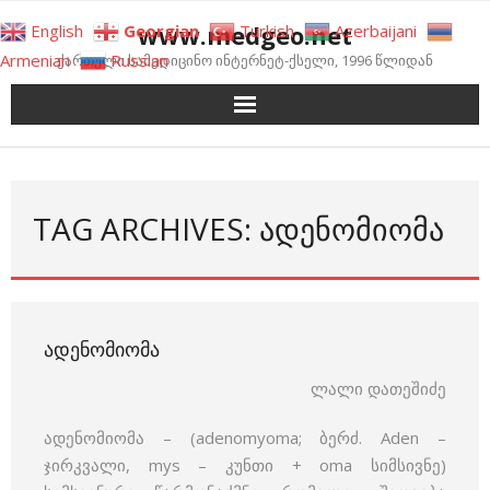
Skip
www.medgeo.net
English
Georgian
Turkish
Azerbaijani
to
Armenian
Russian
ქართული სამედიცინო ინტერნეტ-ქსელი, 1996 წლიდან
content
TAG ARCHIVES: ᲐᲓᲔᲜᲝᲛᲘᲝᲛᲐ
ᲐᲓᲔᲜᲝᲛᲘᲝᲛᲐ
ლალი დათეშიძე
ადენომიომა – (adenomyoma; ბერძ. Aden –
ჯირკვალი, mys – კუნთი + oma სიმსივნე)