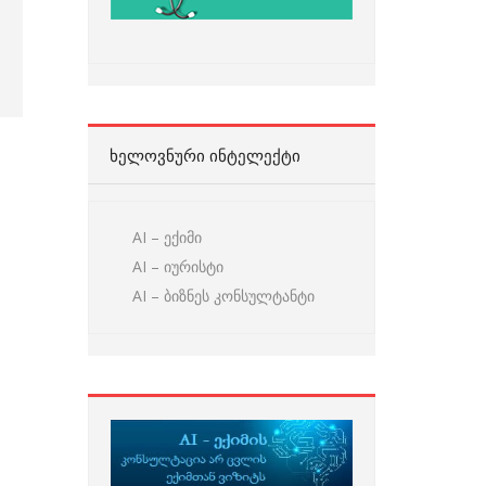
ᲮᲔᲚᲝᲕᲜᲣᲠᲘ ᲘᲜᲢᲔᲚᲔᲥᲢᲘ
AI – ექიმი
AI – იურისტი
AI – ბიზნეს კონსულტანტი