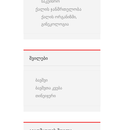
საკეისრო
ქალის ჯანმრთელობა
ქალის ორგანიზმი,
გინეკოლოგია
ᲨᲕᲘᲚᲔᲑᲘ
ბავშვი
ბავშვთა კვება
თინეიჯერი