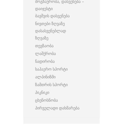
მოგზაურობა, დასვენება –
დაიჯესტი
ბავშვის დასვენება
ნივთები ზღვაზე
დასასვენებლად
ზღვაზე
თევზაობა
ლაშქრობა
ნადირობა
საჰაერო სპორტი
ალპინიზმი
ზამთრის სპორტი
პიკნიკი
ცხენოსნობა
პირველადი დახმარება