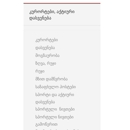
ᲙᲣᲠᲝᲠᲢᲔᲑᲘ, ᲐᲥᲢᲘᲣᲠᲘ
ᲓᲐᲡᲕᲔᲜᲔᲑᲐ
კურორტები
დასვენება
მოგზაურობა
ზღვა, რუჯი
რუჯი
მზით დამწვრობა
საზაფხულო პოსტები
სპორტი და აქტიური
დასვენება
სპორტული ნივთები
სპორტული ნივთები
გამოწერით