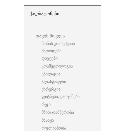
ᲥᲐᲚᲑᲐᲢᲝᲜᲔᲑᲘ
თავის მოვლა
წონის კორექვიის
მეთოდები
დიეტები
კოსმეტოლოგია
ეპილაცია
პლასტიკური
ქირურგია
ფიტნესი, ვარჯიშები
რუჯი
მზით დამწვრობა
მასაჟი
ოფლიანობა