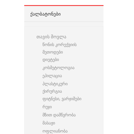
ᲥᲐᲚᲑᲐᲢᲝᲜᲔᲑᲘ
თავის მოვლა
წონის კორექვიის
მეთოდები
დიეტები
კოსმეტოლოგია
ეპილაცია
პლასტიკური
ქირურგია
ფიტნესი, ვარჯიშები
რუჯი
მზით დამწვრობა
მასაჟი
ოფლიანობა