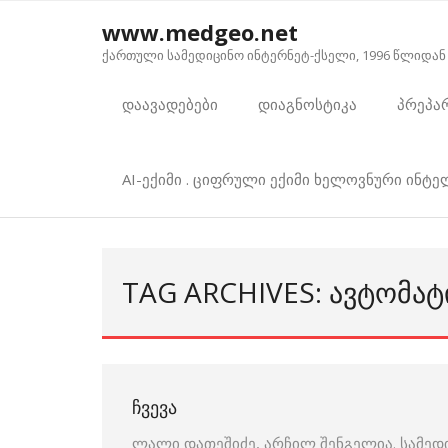
Skip
www.medgeo.net
to
ქართული სამედიცინო ინტერნეტ-ქსელი, 1996 წლიდან
content
დაავადებები
დიაგნოსტიკა
პრეპა
AI-ექიმი . ციფრული ექიმი ხელოვნური ინტ
TAG ARCHIVES: ᲐᲕᲢᲝᲛᲐᲢ
ᲩᲕᲔᲕᲐ
ლალი დათეშიძე, არჩილ შენგელია. სამედ