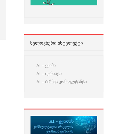
ᲮᲔᲚᲝᲕᲜᲣᲠᲘ ᲘᲜᲢᲔᲚᲔᲥᲢᲘ
AI – ექიმი
AI – იურისტი
AI – ბიზნეს კონსულტანტი