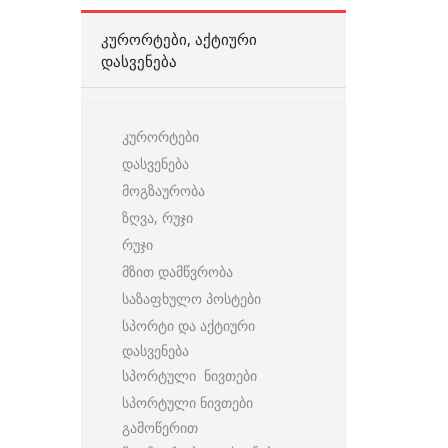
ᲙᲣᲠᲝᲠᲢᲔᲑᲘ, ᲐᲥᲢᲘᲣᲠᲘ
ᲓᲐᲡᲕᲔᲜᲔᲑᲐ
კურორტები
დასვენება
მოგზაურობა
ზღვა, რუჯი
რუჯი
მზით დამწვრობა
საზაფხულო პოსტები
სპორტი და აქტიური
დასვენება
სპორტული ნივთები
სპორტული ნივთები
გამოწერით