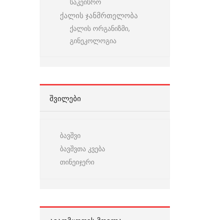
საკეისრო
ქალის ჯანმრთელობა
ქალის ორგანიზმი,
გინეკოლოგია
ᲨᲕᲘᲚᲔᲑᲘ
ბავშვი
ბავშვთა კვება
თინეიჯერი