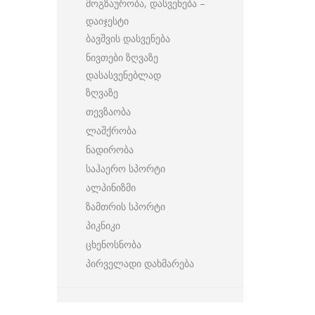
მოგზაურობა, დასვენება –
დაიჯესტი
ბავშვის დასვენება
ნივთები ზღვაზე
დასასვენებლად
ზღვაზე
თევზაობა
ლაშქრობა
ნადირობა
საჰაერო სპორტი
ალპინიზმი
ზამთრის სპორტი
პიკნიკი
ცხენოსნობა
პირველადი დახმარება