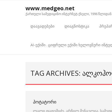
Skip
www.medgeo.net
to
ქართული სამედიცინო ინტერნეტ-ქსელი, 1996 წლიდან
content
დაავადებები
დიაგნოსტიკა
პრეპა
AI-ექიმი . ციფრული ექიმი ხელოვნური ინტ
TAG ARCHIVES: ᲐᲚᲙᲝᲰ
ᲞᲝᲢᲐᲢᲝᲠᲘ
ლალი დათეშიძე, არჩილ შენგელია. სამედ