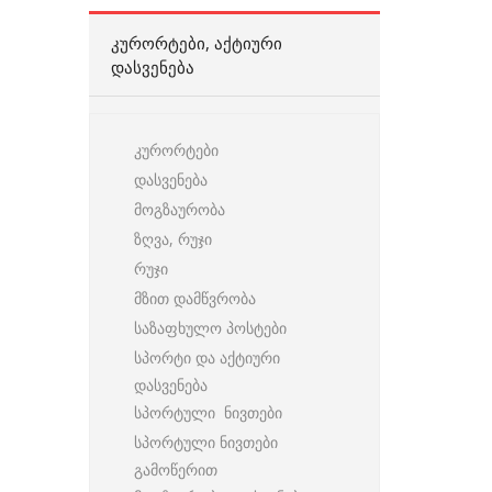
ᲙᲣᲠᲝᲠᲢᲔᲑᲘ, ᲐᲥᲢᲘᲣᲠᲘ
ᲓᲐᲡᲕᲔᲜᲔᲑᲐ
კურორტები
დასვენება
მოგზაურობა
ზღვა, რუჯი
რუჯი
მზით დამწვრობა
საზაფხულო პოსტები
სპორტი და აქტიური
დასვენება
სპორტული ნივთები
სპორტული ნივთები
გამოწერით