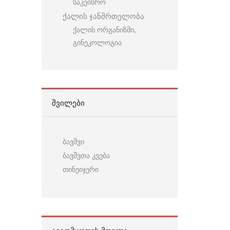
საკეისრო
ქალის ჯანმრთელობა
ქალის ორგანიზმი,
გინეკოლოგია
ᲨᲕᲘᲚᲔᲑᲘ
ბავშვი
ბავშვთა კვება
თინეიჯერი