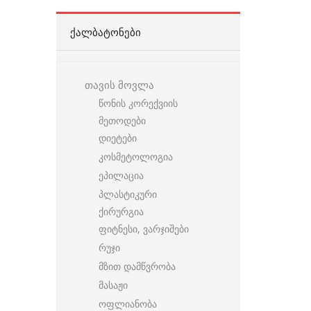
ᲥᲐᲚᲑᲐᲢᲝᲜᲔᲑᲘ
თავის მოვლა
წონის კორექვიის
მეთოდები
დიეტები
კოსმეტოლოგია
ეპილაცია
პლასტიკური
ქირურგია
ფიტნესი, ვარჯიშები
რუჯი
მზით დამწვრობა
მასაჟი
ოფლიანობა