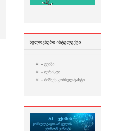
ᲮᲔᲚᲝᲕᲜᲣᲠᲘ ᲘᲜᲢᲔᲚᲔᲥᲢᲘ
AI – ექიმი
AI – იურისტი
AI – ბიზნეს კონსულტანტი