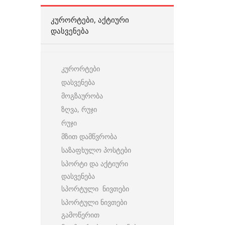
ᲙᲣᲠᲝᲠᲢᲔᲑᲘ, ᲐᲥᲢᲘᲣᲠᲘ
ᲓᲐᲡᲕᲔᲜᲔᲑᲐ
კურორტები
დასვენება
მოგზაურობა
ზღვა, რუჯი
რუჯი
მზით დამწვრობა
საზაფხულო პოსტები
სპორტი და აქტიური
დასვენება
სპორტული ნივთები
სპორტული ნივთები
გამოწერით