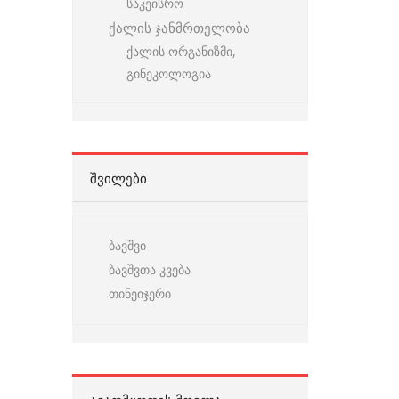
საკეისრო
ქალის ჯანმრთელობა
ქალის ორგანიზმი,
გინეკოლოგია
ᲨᲕᲘᲚᲔᲑᲘ
ბავშვი
ბავშვთა კვება
თინეიჯერი