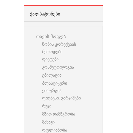
ᲥᲐᲚᲑᲐᲢᲝᲜᲔᲑᲘ
თავის მოვლა
წონის კორექვიის
მეთოდები
დიეტები
კოსმეტოლოგია
ეპილაცია
პლასტიკური
ქირურგია
ფიტნესი, ვარჯიშები
რუჯი
მზით დამწვრობა
მასაჟი
ოფლიანობა