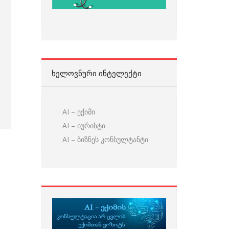
ᲮᲔᲚᲝᲕᲜᲣᲠᲘ ᲘᲜᲢᲔᲚᲔᲥᲢᲘ
AI – ექიმი
AI – იურისტი
AI – ბიზნეს კონსულტანტი