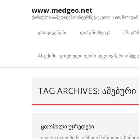
Skip
www.medgeo.net
to
ქართული სამედიცინო ინტერნეტ-ქსელი, 1996 წლიდან
content
დაავადებები
დიაგნოსტიკა
პრეპა
AI-ექიმი . ციფრული ექიმი ხელოვნური ინტ
TAG ARCHIVES: ᲐᲛᲔᲑᲣᲠᲘ
ᲪᲗᲝᲛᲘᲚᲘ ᲣᲯᲠᲔᲓᲔᲑᲘ
ლალი დათეშიძე, არჩილ შენგელია. სამედ