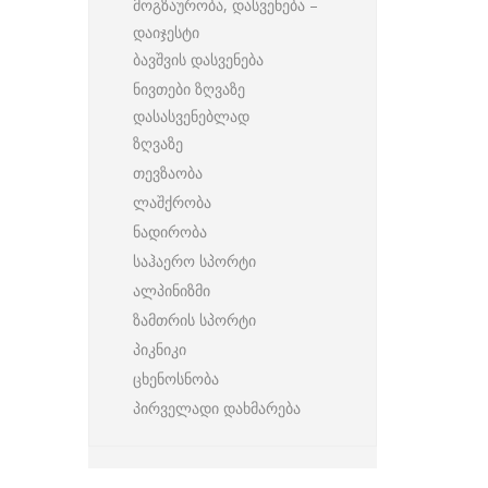
მოგზაურობა, დასვენება –
დაიჯესტი
ბავშვის დასვენება
ნივთები ზღვაზე
დასასვენებლად
ზღვაზე
თევზაობა
ლაშქრობა
ნადირობა
საჰაერო სპორტი
ალპინიზმი
ზამთრის სპორტი
პიკნიკი
ცხენოსნობა
პირველადი დახმარება