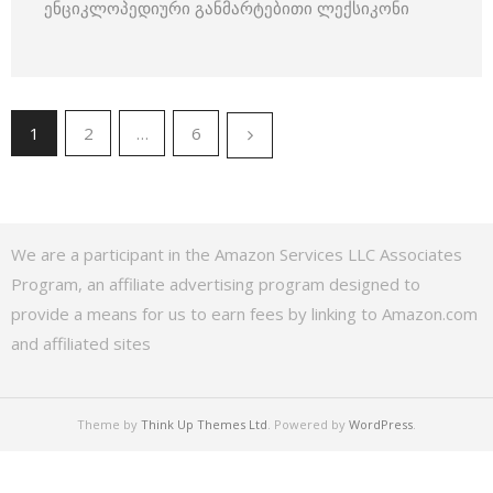
ენციკლოპედიური განმარტებითი ლექსიკონი
1
2
…
6
We are a participant in the Amazon Services LLC Associates
Program, an affiliate advertising program designed to
provide a means for us to earn fees by linking to Amazon.com
and affiliated sites
Theme by
Think Up Themes Ltd
. Powered by
WordPress
.