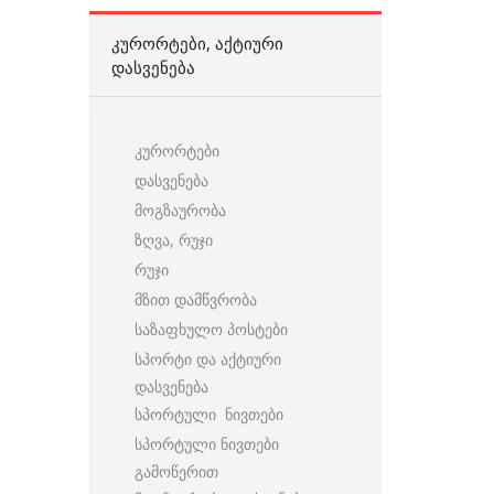
ᲙᲣᲠᲝᲠᲢᲔᲑᲘ, ᲐᲥᲢᲘᲣᲠᲘ
ᲓᲐᲡᲕᲔᲜᲔᲑᲐ
კურორტები
დასვენება
მოგზაურობა
ზღვა, რუჯი
რუჯი
მზით დამწვრობა
საზაფხულო პოსტები
სპორტი და აქტიური
დასვენება
სპორტული ნივთები
სპორტული ნივთები
გამოწერით