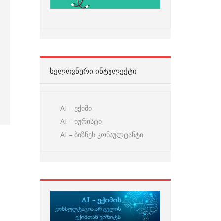
ᲮᲔᲚᲝᲕᲜᲣᲠᲘ ᲘᲜᲢᲔᲚᲔᲥᲢᲘ
AI – ექიმი
AI – იურისტი
AI – ბიზნეს კონსულტანტი