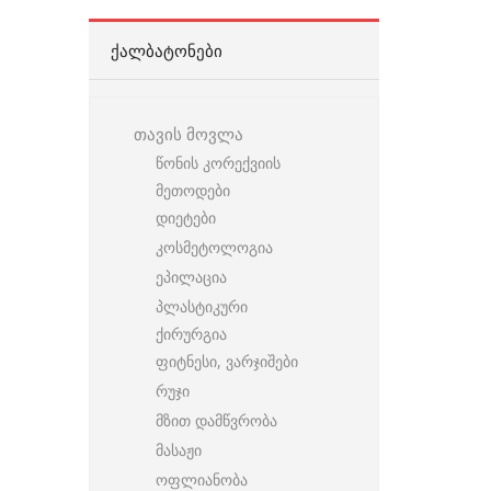
ᲥᲐᲚᲑᲐᲢᲝᲜᲔᲑᲘ
თავის მოვლა
წონის კორექვიის
მეთოდები
დიეტები
კოსმეტოლოგია
ეპილაცია
პლასტიკური
ქირურგია
ფიტნესი, ვარჯიშები
რუჯი
მზით დამწვრობა
მასაჟი
ოფლიანობა