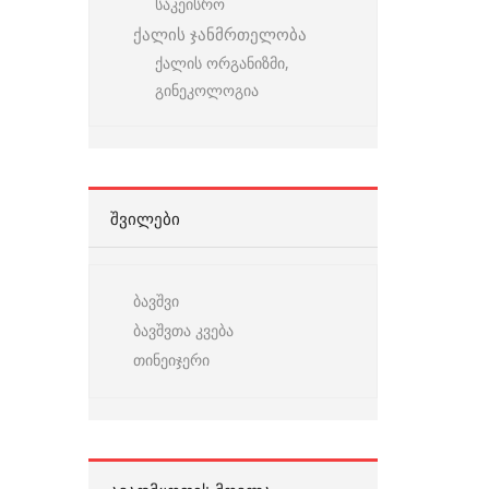
საკეისრო
ქალის ჯანმრთელობა
ქალის ორგანიზმი,
გინეკოლოგია
ᲨᲕᲘᲚᲔᲑᲘ
ბავშვი
ბავშვთა კვება
თინეიჯერი