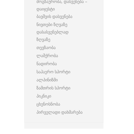
მოგზაურობა, დასვენება –
დაიჯესტი
ბავშვის დასვენება
ნივთები ზღვაზე
დასასვენებლად
ზღვაზე
თევზაობა
ლაშქრობა
ნადირობა
საჰაერო სპორტი
ალპინიზმი
ზამთრის სპორტი
პიკნიკი
ცხენოსნობა
პირველადი დახმარება